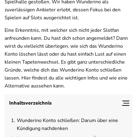
Spielhalle gestoßen. Wir haben Wunderino als
zuverlässigen Anbieter erlebt, dessen Fokus bei den
Spielen auf Slots ausgerichtet ist.
Deals
News
Eine Erkenntnis, mit welcher sich nicht jeder Slotfan
anfreunden kann. Du hast dich schon angemeldet? Dann
wirst du vielleicht überlegen, wie sich das Wunderino
Konto löschen lässt oder du hast einfach Lust auf einen
kleinen Tapetenwechsel. Es gibt ganz unterschiedliche
Gründe, welche dich das Wunderino Konto schließen
lassen. Hier findest du alle wichtigen Infos und wie eine
Alternative aussehen kann.
Inhaltsverzeichnis
Wunderino Konto schließen: Darum über eine
Kündigung nachdenken