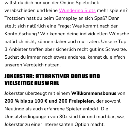
willst du dich nur von der Online Spielothek
verabschieden und keine
Wunderino Slots
mehr spielen?
Trotzdem hast du beim Gameplay an sich Spaß? Dann
stellt sich natürlich eine Frage: Was kommt nach der
Kontolöschung? Wir kennen deine individuellen Wünsche
natürlich nicht, können daher auch nur raten. Unsere Top
3 Anbieter treffen aber sicherlich recht gut ins Schwarze.
Suchst du immer noch etwas anderes, kannst du einfach
unseren Vergleich nutzen.
Jokerstar: Attraktiver Bonus und
vielseitige Auswahl
Jokerstar überzeugt mit einem
Willkommensbonus
von
200 % bis zu 100 € und 200 Freispielen
, der sowohl
Neulinge als auch erfahrene Spieler anlockt. Die
Umsatzbedingungen von 30x sind fair und machbar, was
Jokerstar zu einer interessanten Option macht.