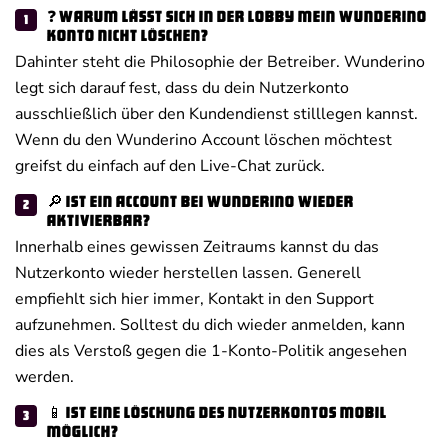
❓ Warum lässt sich in der Lobby mein Wunderino
Konto nicht löschen?
Dahinter steht die Philosophie der Betreiber. Wunderino
legt sich darauf fest, dass du dein Nutzerkonto
ausschließlich über den Kundendienst stilllegen kannst.
Wenn du den Wunderino Account löschen möchtest
greifst du einfach auf den Live-Chat zurück.
🔎 Ist ein Account bei Wunderino wieder
aktivierbar?
Innerhalb eines gewissen Zeitraums kannst du das
Nutzerkonto wieder herstellen lassen. Generell
empfiehlt sich hier immer, Kontakt in den Support
aufzunehmen. Solltest du dich wieder anmelden, kann
dies als Verstoß gegen die 1-Konto-Politik angesehen
werden.
📱 Ist eine Löschung des Nutzerkontos mobil
möglich?