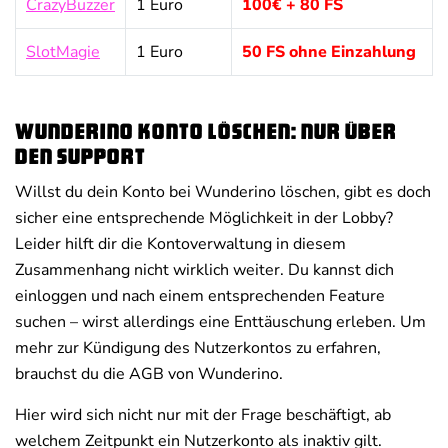
CrazyBuzzer
1 Euro
100€ + 80 FS
SlotMagie
1 Euro
50 FS ohne Einzahlung
Wunderino Konto löschen: Nur über
den Support
Willst du dein Konto bei Wunderino löschen, gibt es doch
sicher eine entsprechende Möglichkeit in der Lobby?
Leider hilft dir die Kontoverwaltung in diesem
Zusammenhang nicht wirklich weiter. Du kannst dich
einloggen und nach einem entsprechenden Feature
suchen – wirst allerdings eine Enttäuschung erleben. Um
mehr zur Kündigung des Nutzerkontos zu erfahren,
brauchst du die AGB von Wunderino.
Hier wird sich nicht nur mit der Frage beschäftigt, ab
welchem Zeitpunkt ein Nutzerkonto als inaktiv gilt.