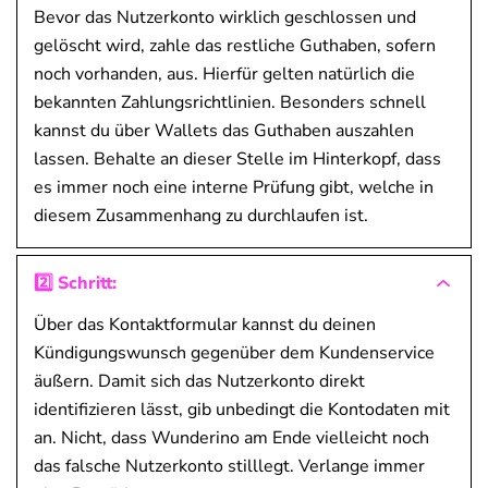
Bevor das Nutzerkonto wirklich geschlossen und
gelöscht wird, zahle das restliche Guthaben, sofern
noch vorhanden, aus. Hierfür gelten natürlich die
bekannten Zahlungsrichtlinien. Besonders schnell
kannst du über Wallets das Guthaben auszahlen
lassen. Behalte an dieser Stelle im Hinterkopf, dass
es immer noch eine interne Prüfung gibt, welche in
diesem Zusammenhang zu durchlaufen ist.
2️⃣ Schritt:
Über das Kontaktformular kannst du deinen
Kündigungswunsch gegenüber dem Kundenservice
äußern. Damit sich das Nutzerkonto direkt
identifizieren lässt, gib unbedingt die Kontodaten mit
an. Nicht, dass Wunderino am Ende vielleicht noch
das falsche Nutzerkonto stilllegt. Verlange immer