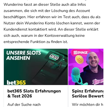
Wunderino fasst an dieser Stelle auch alle Infos
zusammen, die sich mit der Löschung des Account
beschäftigen. Hier erfahren wir im Test auch, dass du als
Nutzer dein Wunderino Konto löschen kannst, wenn der
Kundendienst kontaktiert wird. An dieser Stelle erklärt
sich auch, warum in der Kontoverwaltung keine
entsprechende Funktion zu finden ist.
bet365 Slots Erfahrungen
Spinz Erfahrung
& Test 2026
Seriöse Bewertu
Auf der Suche nach
Wir möchten dir hie