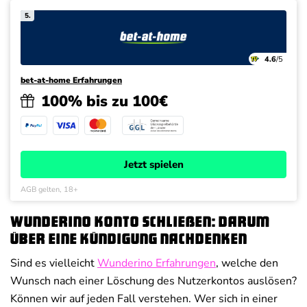
5.
4.6
/5
bet-at-home Erfahrungen
100% bis zu 100€
Jetzt spielen
AGB gelten, 18+
Wunderino Konto schließen: Darum
über eine Kündigung nachdenken
Sind es vielleicht
Wunderino Erfahrungen
, welche den
Wunsch nach einer Löschung des Nutzerkontos auslösen?
Können wir auf jeden Fall verstehen. Wer sich in einer