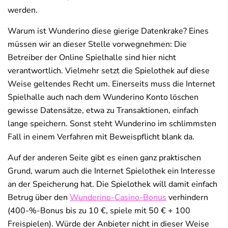
werden.
Warum ist Wunderino diese gierige Datenkrake? Eines
müssen wir an dieser Stelle vorwegnehmen: Die
Betreiber der Online Spielhalle sind hier nicht
verantwortlich. Vielmehr setzt die Spielothek auf diese
Weise geltendes Recht um. Einerseits muss die Internet
Spielhalle auch nach dem Wunderino Konto löschen
gewisse Datensätze, etwa zu Transaktionen, einfach
lange speichern. Sonst steht Wunderino im schlimmsten
Fall in einem Verfahren mit Beweispflicht blank da.
Auf der anderen Seite gibt es einen ganz praktischen
Grund, warum auch die Internet Spielothek ein Interesse
an der Speicherung hat.
Die Spielothek will damit einfach
Betrug über den
Wunderino-Casino-Bonus
verhindern
(400-%-Bonus bis zu 10 €, spiele mit 50 € + 100
Freispielen).
Würde der Anbieter nicht in dieser Weise