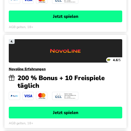
Jetzt spielen
AGB gelten, 18+
4.
4.6
/5
Novoline Erfahrungen
200 % Bonus + 10 Freispiele
täglich
Jetzt spielen
AGB gelten, 18+