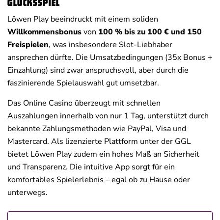
Glücksspiel
Löwen Play beeindruckt mit einem soliden
Willkommensbonus
von
100 % bis zu 100 € und 150
Freispielen
, was insbesondere Slot-Liebhaber
ansprechen dürfte. Die Umsatzbedingungen (35x Bonus +
Einzahlung) sind zwar anspruchsvoll, aber durch die
faszinierende Spielauswahl gut umsetzbar.
Das Online Casino überzeugt mit schnellen
Auszahlungen innerhalb von nur 1 Tag, unterstützt durch
bekannte Zahlungsmethoden wie PayPal, Visa und
Mastercard. Als lizenzierte Plattform unter der GGL
bietet Löwen Play zudem ein hohes Maß an Sicherheit
und Transparenz. Die intuitive App sorgt für ein
komfortables Spielerlebnis – egal ob zu Hause oder
unterwegs.