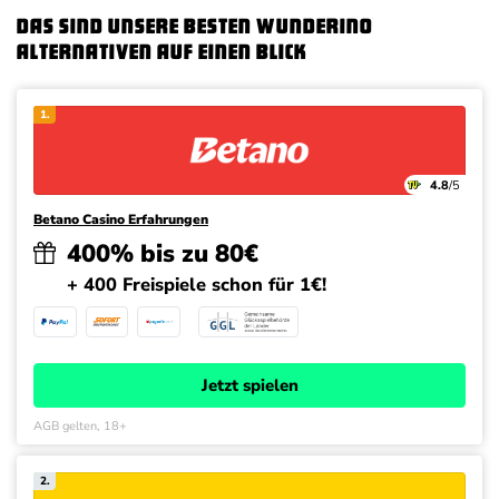
Das sind unsere besten Wunderino
Alternativen auf einen Blick
1.
4.8
/5
Betano Casino Erfahrungen
400% bis zu 80€
+ 400 Freispiele schon für 1€!
Jetzt spielen
AGB gelten, 18+
2.