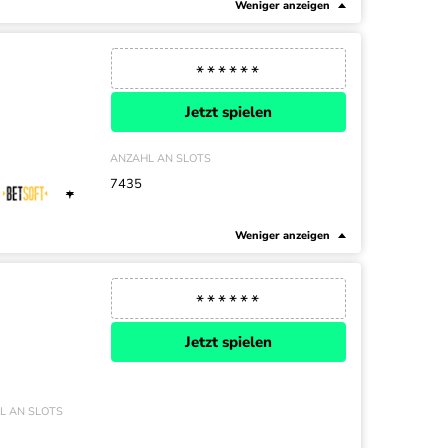
Weniger anzeigen
Jetzt spielen
ANZAHL AN SLOTS
7435
+
Weniger anzeigen
Jetzt spielen
L AN SLOTS