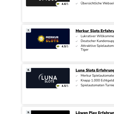
Übersichtliche Websei
4.6
/5
Merkur Slots Erfahr
7.
Lukrativer Willkomme
Deutscher Kundensuppo
Attraktive Spielauto
4.5
/5
Tiger
Luna Slots Erfahrun
8.
Merkur Spielautomate
Knapp 1.000 Echtgeld
Spielautomaten Turni
4.5
/5
Löwen Play Erfahru
9.