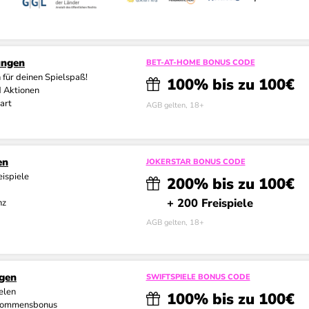
ungen
BET-AT-HOME BONUS CODE
für deinen Spielspaß!
100% bis zu 100€
 Aktionen
art
AGB gelten, 18+
en
JOKERSTAR BONUS CODE
ispiele
200% bis zu 100€
+ 200 Freispiele
nz
AGB gelten, 18+
ngen
SWIFTSPIELE BONUS CODE
elen
100% bis zu 100€
lkommensbonus