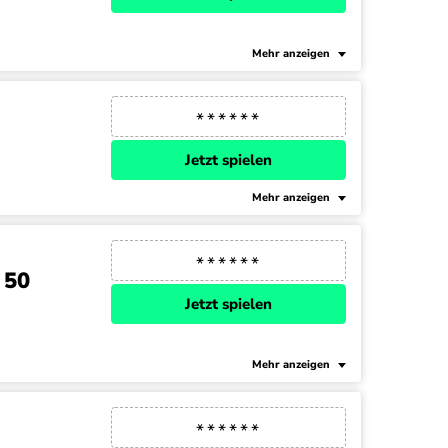
Mehr anzeigen
Jetzt spielen
Mehr anzeigen
 50
Jetzt spielen
Mehr anzeigen