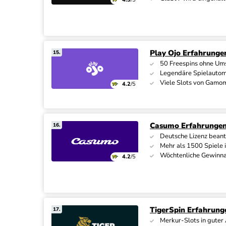
Play Ojo Erfahrunge
15.
50 Freespins ohne Um
Legendäre Spielautom
Viele Slots von Gamo
4.2
/5
Casumo Erfahrunge
16.
Deutsche Lizenz bean
Mehr als 1500 Spiele i
Wöchtenliche Gewinna
4.2
/5
TigerSpin Erfahrung
17.
Merkur-Slots in guter