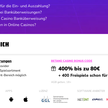
07.
Winamax Bonus Code
Online Casino Schnellste Auszahlung
für die Ein- und Auszahlung?
08.
AdmiralBet Bonus Code
bei Banküberweisungen?
Bestes Casino mit Pragmatic Slots
ne Casino Banküberweisung?
09.
Bet365 Bonus Code
n in Online Casinos?
Bestes Deutsches Online Casino
10.
Betway Bonus Code
Casino mit hoher Gewinnchance
11.
Sportwetten.de Bonus Code
eich
Plinko Betrugsmasche
12.
WettArena Bonus Code
hrungen
BETANO CASINO BONUS CODE
13.
Sportingbet Bonus Code
ovider
400% bis zu 80€
Spielsortiment
14.
Tipwin Bonus Code
+ 400 Freispiele schon für
ent-Bereich möglich
15.
DAZN BET Bonus Code
AGB gelten, 18+
APPS
LIZENZ
SOFTWARE ANBIETER