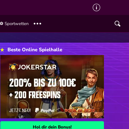
Über spieloTV
⚽ Sportwetten
Wie wir bewerten
Die SpieloTV Crew
💳 Zahlungen:
💎 Freispiele & No Deposit:
🎰 Top Slots:
🎰 Top Slots:
Beste Wettanbieter finden:
Beste Online Spielhalle
Datenschutzerklärung
us, RTP)
PayPal Online Casinos
50 Casino Freispiele: Jetzt sichern
Book of Ra (Casinos, Bonus, RTP)
Alles Spitze (Casinos, Bonus, RTP)
Neueste Wettanbieter 2026
Haftungsausschluss für Inhalte
, RTP)
Sofortüberweisung Online Casinos
Online Casino Bonus ohne Einzahlung
Sizzling Hot (Casinos, Bonus, RTP)
Blazing Star (Casinos, Bonus, RTP)
Sportwetten Bonus ohne Einzahlung
Affiliate Disclaimer
nus, RTP)
Apple Pay Online Casinos
Online Casino Freispiele (Top 3 Offers)
Lord of the Ocean (Casinos, Bonus, RTP)
Fruitinator (Casinos, Bonus, RTP)
Sportwetten Bonus Vergleich
Schreiber gesucht
Kontakt mit spieloTV
us, RTP)
Trustly Online Casinos
Handy Casino Bonus ohne Einzahlung
Dolphins Pearl (Casinos, Bonus, RTP)
Fishin Frenzy (Casinos, Bonus, RTP)
Sportwetten Freiwetten 2026
Spielsucht Hilfe
)
Lastschrift Online Casinos
5 EURO Casino Bonus ohne Einzahlung
Lucky Ladys Charm (Casinos, Bonus, RTP)
Ghost Slider (Casinos, Bonus, RTP)
Wettanbieter mit PayPal Sportwetten
Google Pay Online Casinos
10 EURO Casino Bonus ohne Einzahlung
Neue Wettanbieter mit PayPal
Hol dir dein Bonus!