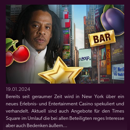
19.01.2024
Bereits seit geraumer Zeit wird in New York über ein
neues Erlebnis- und Entertainment Casino spekuliert und
verhandelt. Aktuell sind auch Angebote für den Times
Square im Umlauf die bei allen Beteiligten reges Interesse
aber auch Bedenken äußern...