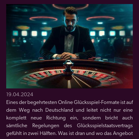
19.04.2024
Eines der begehrtesten Online Glücksspiel-Formate ist auf
dem Weg nach Deutschland und leitet nicht nur eine
komplett neue Richtung ein, sondern bricht auch
sämtliche Regelungen des Glücksspielstaatsvertrags
gefühlt in zwei Hälften. Was ist dran und wo das Angebot