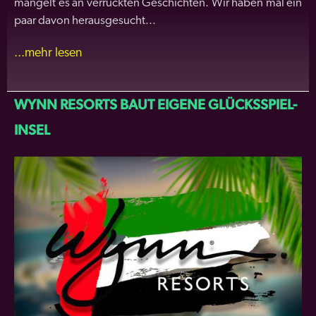
mangelt es an verrückten Geschichten. Wir haben mal ein
paar davon herausgesucht...
...mehr lesen
WYNN RESORTS BAUT EIGENE GLÜCKSSPIEL-
INSEL