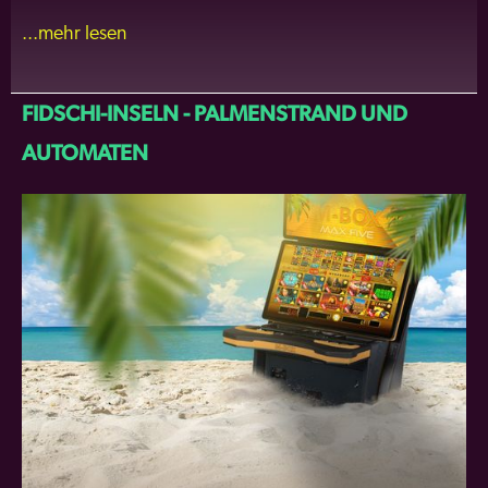
...mehr lesen
FIDSCHI-INSELN - PALMENSTRAND UND
AUTOMATEN