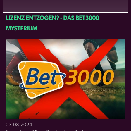
LIZENZ ENTZOGEN? - DAS BET3000
MYSTERIUM
BONUS ANGEBOTE
BLOG
ANMELDEN
LOGIN
23.08.2024