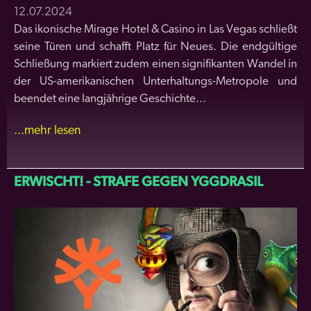
12.07.2024
Das ikonische Mirage Hotel & Casino in Las Vegas schließt
seine Türen und schafft Platz für Neues. Die endgültige
Schließung markiert zudem einen signifikanten Wandel in
der US-amerikanischen Unterhaltungs-Metropole und
beendet eine langjährige Geschichte...
...mehr lesen
ERWISCHT! - STRAFE GEGEN YGGDRASIL