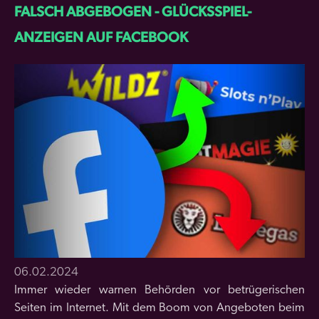
FALSCH ABGEBOGEN - GLÜCKSSPIEL-
ANZEIGEN AUF FACEBOOK
06.02.2024
Immer wieder warnen Behörden vor betrügerischen
Seiten im Internet. Mit dem Boom von Angeboten beim