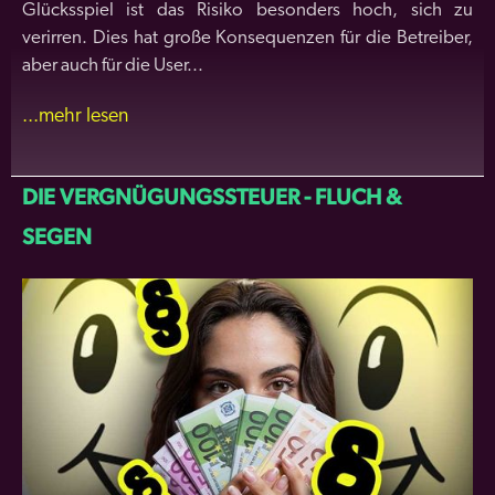
Glücksspiel ist das Risiko besonders hoch, sich zu
verirren. Dies hat große Konsequenzen für die Betreiber,
aber auch für die User...
...mehr lesen
DIE VERGNÜGUNGSSTEUER - FLUCH &
SEGEN