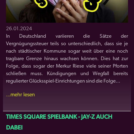
26.01.2024
In Deutschland variieren die Sätze der
Vergnügungssteuer teils so unterschiedlich, dass sie je
nach städtischer Kommune sogar weit über eine noch
tragbare Grenze hinaus wachsen können. Dies hat zur
Folge, dass sogar der Merkur Riese viele seiner Pforten
schließen muss. Kündigungen und Wegfall bereits
regulierter Glücksspiel-Einrichtungen sind die Folge...
...mehr lesen
TIMES SQUARE SPIELBANK - JAY-Z AUCH
DABEI