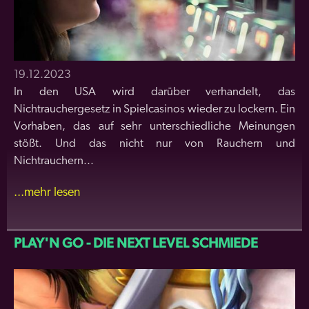
19.12.2023
In den USA wird darüber verhandelt, das
Nichtrauchergesetz in Spielcasinos wieder zu lockern. Ein
Vorhaben, das auf sehr unterschiedliche Meinungen
stößt. Und das nicht nur von Rauchern und
Nichtrauchern...
...mehr lesen
PLAY'N GO - DIE NEXT LEVEL SCHMIEDE