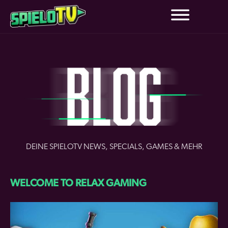
DEINE SPIELOTV NEWS, SPECIALS, GAMES & MEHR
WELCOME TO RELAX GAMING