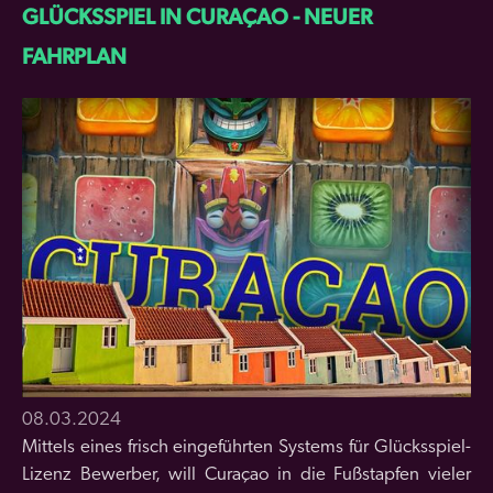
GLÜCKSSPIEL IN CURAÇAO - NEUER
FAHRPLAN
08.03.2024
Mittels eines frisch eingeführten Systems für Glücksspiel-
Lizenz Bewerber, will Curaçao in die Fußstapfen vieler