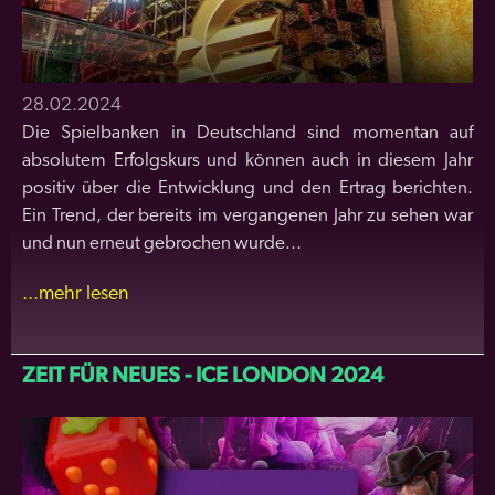
28.02.2024
Die Spielbanken in Deutschland sind momentan auf
absolutem Erfolgskurs und können auch in diesem Jahr
positiv über die Entwicklung und den Ertrag berichten.
Ein Trend, der bereits im vergangenen Jahr zu sehen war
und nun erneut gebrochen wurde...
...mehr lesen
ZEIT FÜR NEUES - ICE LONDON 2024