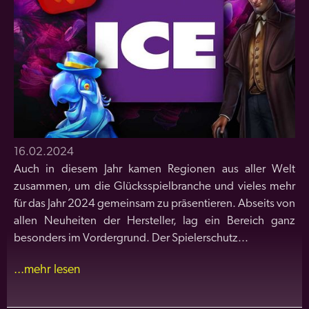
16.02.2024
Auch in diesem Jahr kamen Regionen aus aller Welt
zusammen, um die Glücksspielbranche und vieles mehr
für das Jahr 2024 gemeinsam zu präsentieren. Abseits von
allen Neuheiten der Hersteller, lag ein Bereich ganz
besonders im Vordergrund. Der Spielerschutz...
...mehr lesen