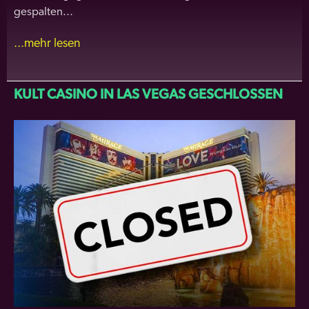
gespalten...
...mehr lesen
KULT CASINO IN LAS VEGAS GESCHLOSSEN