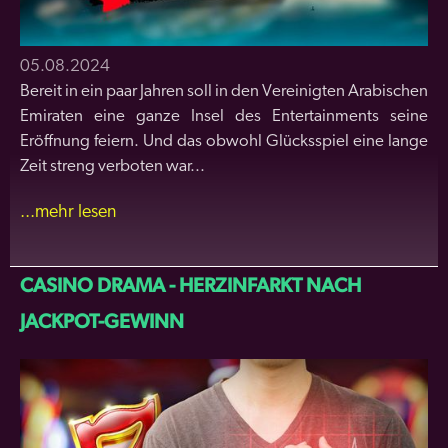
05.08.2024
Bereit in ein paar Jahren soll in den Vereinigten Arabischen
Emiraten eine ganze Insel des Entertainments seine
Eröffnung feiern. Und das obwohl Glücksspiel eine lange
Zeit streng verboten war...
...mehr lesen
CASINO DRAMA - HERZINFARKT NACH
JACKPOT-GEWINN