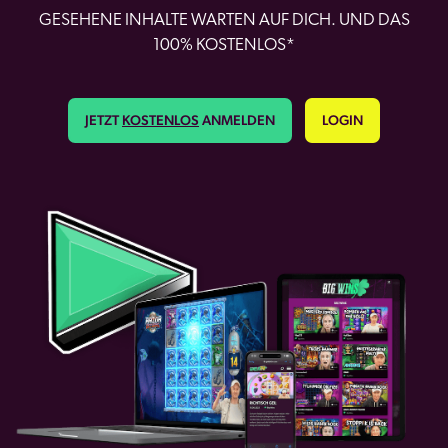
GESEHENE INHALTE WARTEN AUF DICH. UND DAS
100% KOSTENLOS*
JETZT
KOSTENLOS
ANMELDEN
LOGIN